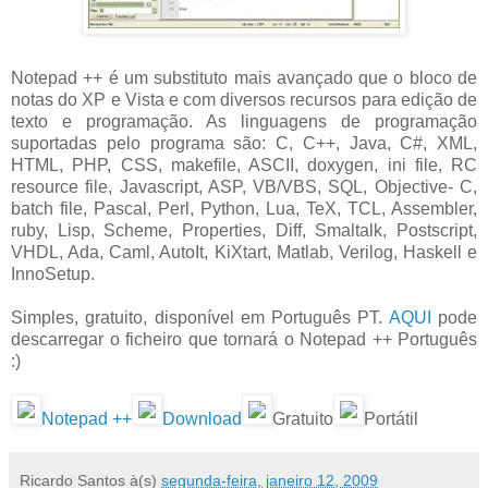
Notepad ++ é um substituto mais avançado que o bloco de
notas do XP e Vista e com diversos recursos para edição de
texto e programação. As linguagens de programação
suportadas pelo programa são: C, C++, Java, C#, XML,
HTML, PHP, CSS, makefile, ASCII, doxygen, ini file, RC
resource file, Javascript, ASP, VB/VBS, SQL, Objective- C,
batch file, Pascal, Perl, Python, Lua, TeX, TCL, Assembler,
ruby, Lisp, Scheme, Properties, Diff, Smaltalk, Postscript,
VHDL, Ada, Caml, AutoIt, KiXtart, Matlab, Verilog, Haskell e
InnoSetup.
Simples, gratuito, disponível em Português PT.
AQUI
pode
descarregar o ficheiro que tornará o Notepad ++ Português
:)
Notepad ++
Download
Gratuito
Portátil
Ricardo Santos
à(s)
segunda-feira, janeiro 12, 2009