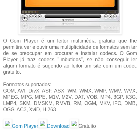
O Gom Player é um leitor multimédia gratuito que lhe
permitirá ver e ouvir uma multiplicidade de formatos sem ter
de se preocupar em procurar e instalar codecs. O Gom
Player já traz codecs "imbutidos", se não conseguir ler
algum formato é sugerido ao leitor um site com um codec
gratuito.
Formatos suportados:
GOM, AVI, DivX, ASF, ASX, WM, WMX, WMP, WMV, WVX,
MPEG, MPG, MPE, M1V, M2V, DAT, VOB, MP4, 3GP, K3G,
LMP4, SKM, DMSKM, RMVB, RM, OGM, MKV, IFO, DMB,
OGG, AC3, XviD, H.263
Gom Player
Download
Gratuito