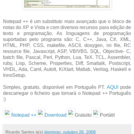
Notepad ++ é um substituto mais avançado que o bloco de
notas do XP e Vista e com diversos recursos para edição de
texto e programação. As linguagens de programação
suportadas pelo programa são: C, C++, Java, C#, XML,
HTML, PHP, CSS, makefile, ASCII, doxygen, ini file, RC
resource file, Javascript, ASP, VB/VBS, SQL, Objective- C,
batch file, Pascal, Perl, Python, Lua, TeX, TCL, Assembler,
ruby, Lisp, Scheme, Properties, Diff, Smaltalk, Postscript,
VHDL, Ada, Caml, AutoIt, KiXtart, Matlab, Verilog, Haskell e
InnoSetup.
Simples, gratuito, disponível em Português PT.
AQUI
pode
descarregar o ficheiro que tornará o Notepad ++ Português
:)
Notepad ++
Download
Gratuito
Portátil
Ricardo Santos
à(s)
domingo, outubro 26, 2008