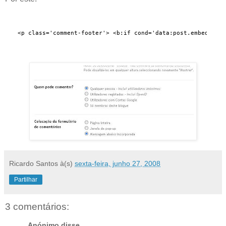
<p class='comment-footer'> <b:if cond='data:post.embedComme
Ricardo Santos
à(s)
sexta-feira, junho 27, 2008
Partilhar
3 comentários:
Anónimo disse...