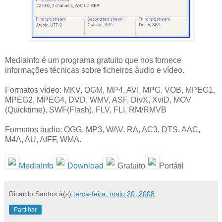
MediaInfo é um programa gratuito que nos fornece
informações técnicas sobre ficheiros áudio e vídeo.
Formatos vídeo: MKV, OGM, MP4, AVI, MPG, VOB, MPEG1,
MPEG2, MPEG4, DVD, WMV, ASF, DivX, XviD, MOV
(Quicktime), SWF(Flash), FLV, FLI, RM/RMVB
Formatos áudio: OGG, MP3, WAV, RA, AC3, DTS, AAC,
M4A, AU, AIFF, WMA.
MediaInfo
Download
Gratuito
Portátil
Ricardo Santos
à(s)
terça-feira, maio 20, 2008
Partilhar