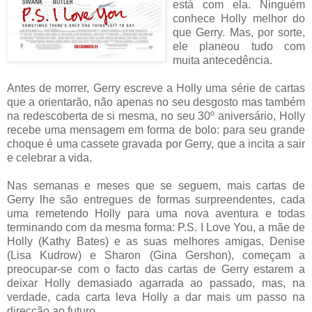
está com ela. Ninguém
conhece Holly melhor do
que Gerry. Mas, por sorte,
ele planeou tudo com
muita antecedência.
Antes de morrer, Gerry escreve a Holly uma série de cartas
que a orientarão, não apenas no seu desgosto mas também
na redescoberta de si mesma, no seu 30º aniversário, Holly
recebe uma mensagem em forma de bolo: para seu grande
choque é uma cassete gravada por Gerry, que a incita a sair
e celebrar a vida.
Nas semanas e meses que se seguem, mais cartas de
Gerry lhe são entregues de formas surpreendentes, cada
uma remetendo Holly para uma nova aventura e todas
terminando com da mesma forma: P.S. I Love You, a mãe de
Holly (Kathy Bates) e as suas melhores amigas, Denise
(Lisa Kudrow) e Sharon (Gina Gershon), começam a
preocupar-se com o facto das cartas de Gerry estarem a
deixar Holly demasiado agarrada ao passado, mas, na
verdade, cada carta leva Holly a dar mais um passo na
direcção ao futuro.