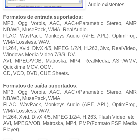
áudio existentes.
Formatos de entrada suportados:
MP3, Ogg Vorbis, AAC, AAC+/Parametric Stereo, AMR
NB/WB, MusePack, WMA, RealAudio.
FLAC, WavPack, Monkeys Audio (APE, APL), OptimFrog,
WMA Lossless, WAV.
H.264, Xvid, DivX 4/5, MPEG 1/2/4, H.263, 3ivx, RealVideo,
Windows Media Video 7/8/9, DV.
AVI, MPEG/VOB, Matroska, MP4, RealMedia, ASF/WMV,
Quicktime MOV, OGM.
CD, VCD, DVD, CUE Sheets.
Formatos de saída suportados:
MP3, Ogg Vorbis, AAC, AAC+/Parametric Stereo, AMR
NB/WB, MusePack, WMA.
FLAC, WavPack, Monkeys Audio (APE, APL), OptimFrog,
WMA Lossless, WAV.
H.264, Xvid, DivX 4/5, MPEG 1/2/4, H.263, Flash Video, etc.
AVI, MPEG/VOB, Matroska, MP4, PMP(Formato PSP Media
Player).