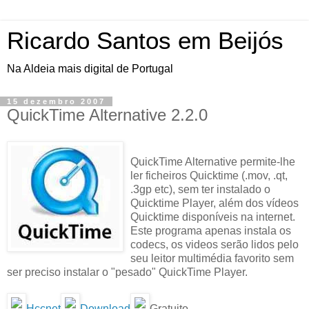
Ricardo Santos em Beijós
Na Aldeia mais digital de Portugal
15 dezembro 2007
QuickTime Alternative 2.2.0
QuickTime Alternative permite-lhe
ler ficheiros Quicktime (.mov, .qt,
.3gp etc), sem ter instalado o
Quicktime Player, além dos vídeos
Quicktime disponíveis na internet.
Este programa apenas instala os
codecs, os videos serão lidos pelo
seu leitor multimédia favorito sem
ser preciso instalar o "pesado" QuickTime Player.
Hccnet
Download
Gratuito