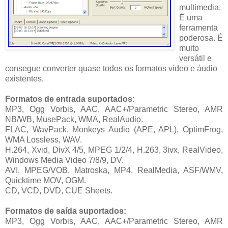
multimedia.
É uma
ferramenta
poderosa. É
muito
versátil e
consegue converter quase todos os formatos vídeo e áudio
existentes.
Formatos de entrada suportados:
MP3, Ogg Vorbis, AAC, AAC+/Parametric Stereo, AMR
NB/WB, MusePack, WMA, RealAudio.
FLAC, WavPack, Monkeys Audio (APE, APL), OptimFrog,
WMA Lossless, WAV.
H.264, Xvid, DivX 4/5, MPEG 1/2/4, H.263, 3ivx, RealVideo,
Windows Media Video 7/8/9, DV.
AVI, MPEG/VOB, Matroska, MP4, RealMedia, ASF/WMV,
Quicktime MOV, OGM.
CD, VCD, DVD, CUE Sheets.
Formatos de saída suportados:
MP3, Ogg Vorbis, AAC, AAC+/Parametric Stereo, AMR