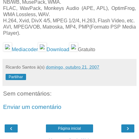
NB/WB, MusePack, WMA.
FLAC, WavPack, Monkeys Audio (APE, APL), OptimFrog,
WMA Lossless, WAV.
H.264, Xvid, DivX 4/5, MPEG 1/2/4, H.263, Flash Video, etc.
AVI, MPEG/VOB, Matroska, MP4, PMP(Formato PSP Media
Player).
Mediacoder
Download
Gratuito
Ricardo Santos
à(s)
domingo, outubro 21, 2007
Partilhar
Sem comentários:
Enviar um comentário
‹
›
Página inicial