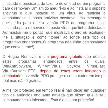
infectado e precisaria de fazer o download de um programa
para o remover? Um amigo meu fê-lo e ao instalar o suposto
antivirus o que instalou foi um vírus, ao reiniciar o
computador o suposto antivirus mostrava uma mensagem
que pedia para que a versão PRO do programa fosse
instalada para remover o suposto vírus que tinha detectado.
Ao mostrar-me o portátil que mostrava o erro eu expliquei-
lhe a situação e como "topar" ao longe este tipo de
programas enganosos. O programa não tinha desinstalador
(que conveniente!).
O Rogue Remover é um
programa gratuito
que detecta
estes programas enganosos entre os quais:
WinAntiSpyware, WinAntiVirus, SpyAxe, VirusBlast,
VirusBursters ETC,
depois de estes terem infectado o
computador
, a versão PRO protege o computador em tempo
real mas não é gratuita.
A melhor proteção em tempo real é não clicar em qualquer
tipo de anúncios enquanto navega que dizem que o seu
computador está infectado!! Esta é a melhor proteção!