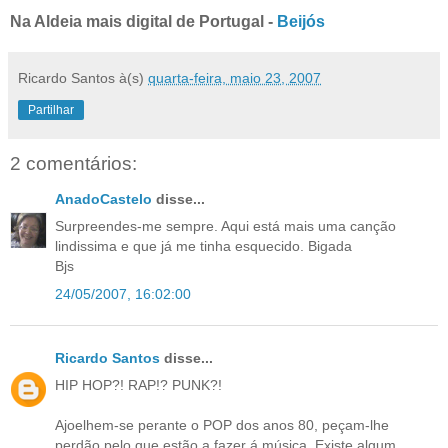
Na Aldeia mais digital de Portugal -
Beijós
Ricardo Santos
à(s)
quarta-feira, maio 23, 2007
Partilhar
2 comentários:
AnadoCastelo
disse...
Surpreendes-me sempre. Aqui está mais uma canção
lindissima e que já me tinha esquecido. Bigada
Bjs
24/05/2007, 16:02:00
Ricardo Santos
disse...
HIP HOP?! RAP!? PUNK?!
Ajoelhem-se perante o POP dos anos 80, peçam-lhe
perdão pelo que estão a fazer á música. Existe algum